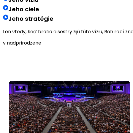
Jeho ciele
Jeho stratégie
Len vtedy, keď bratia a sestry žijú túto víziu, Boh robí z
v nadprirodzene