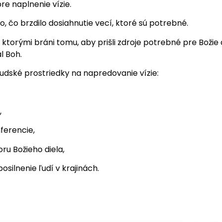
re naplnenie vízie.
o, čo brzdilo dosiahnutie vecí, ktoré sú potrebné.
, ktorými bráni tomu, aby prišli zdroje potrebné pre Božie d
l Boh.
ľudské prostriedky na napredovanie vízie:
,
ferencie,
u Božieho diela,
silnenie ľudí v krajinách.