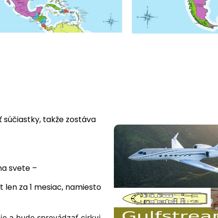
ť súčiastky, takže zostáva
na svete –
 len za 1 mesiac, namiesto
ie a bude sprevádzať cirkvi