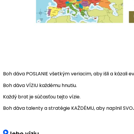
Boh dáva POSLANIE všetkým veriacim, aby išli a kázali e
Boh dáva VÍZIU každému hnutiu.
Každý brat je súčasťou tejto vízie.
Boh dáva talenty a stratégie KAŽDÉMU, aby naplnil SVOJ
Jeho víziu