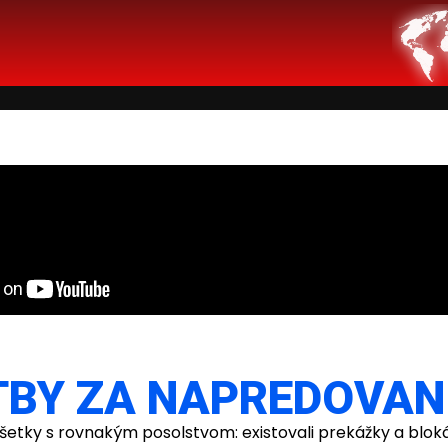
BY ZA NAPREDOVANI
všetky s rovnakým posolstvom: existovali prekážky a bloká