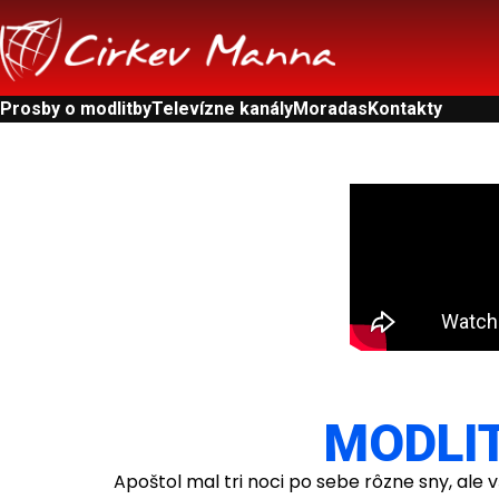
Prosby o modlitby
Televízne kanály
Moradas
Kontakty
MODLIT
Apoštol mal tri noci po sebe rôzne sny, ale 