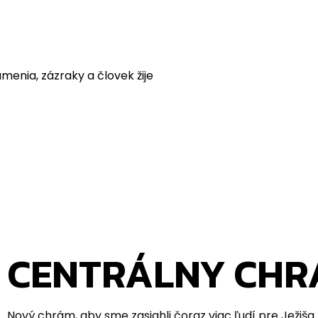
namenia, zázraky a človek žije
CENTRÁLNY CH
Nový chrám, aby sme zasiahli čoraz viac ľudí pre Ježiša.