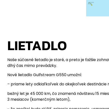
LIETADLO
Naše súčasné lietadlo je staré, a preto je ťažšie zohna
dlhý čas mimo prevádzky.
Nové lietadlo Gulfstream G550 umožní:
– priame lety odkiaľkoľvek do akejkoľvek destinácie 
bežný let je 45 000 km, čo znamená návštevu 15 miest
3 mesiacov (komerčným letom),
– že apoštol bude slúžiť, prinesie pomazanie, usmernen