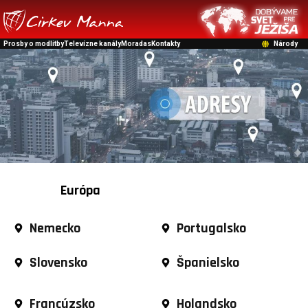
Prosby o modlitby
Televízne kanály
Moradas
Kontakty
Národy
Európa
Nemecko
Portugalsko
Slovensko
Španielsko
Francúzsko
Holandsko